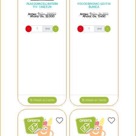
PILAS DURACELL BATERIA
FOCOS RAYOVAC LED 11 W
9 V- 1 X48 X UN
BLANCA
Gs. 39.950
Gs. 16.350
Antes:
Antes:
Ahora:
Gs. 32.000
Ahora:
Gs. 11.450
-
Und.
+
-
Und.
+
Añadir al Carrito
Añadir al Carrito