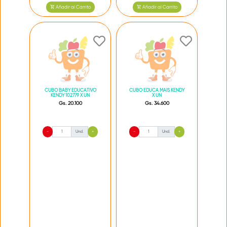
Añadir al Carrito
Añadir al Carrito
CUBO BABY EDUCATIVO
CUBO EDUCA MAIS KENDY
KENDY 102779 X UN
X UN
Gs. 20.100
Gs. 34.600
-
Und.
+
-
Und.
+