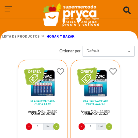
LISTA DE PRODUCTOS
HOGAR Y BAZAR
Ordenar por:
Default
PILA RAYOVAC ALK-
PILA RAYOVACK ALK
CHICA AA X6
CHICA AAA X 6
Gs. 32.950
Gs. 32.950
Antes:
Antes:
Ahora:
Gs. 24.750
Ahora:
Gs. 24.750
-
Und.
+
-
Und.
+