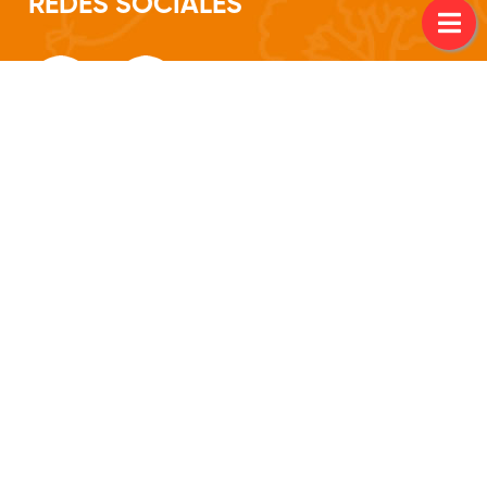
REDES SOCIALES
--- Av. Fdo. de la Mora esq Yvirapyta, Asuncion ---