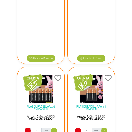
Añadir al Carrito
Añadir al Carrito
PILAS DURACELL AA x 6
PILAS DURACELL AAA x 4
CHICA X UN
MINI X UN
Gs. 43.950
Gs. 35.950
Antes:
Antes:
Ahora:
Gs. 35.200
Ahora:
Gs. 28.800
-
Und.
+
-
Und.
+