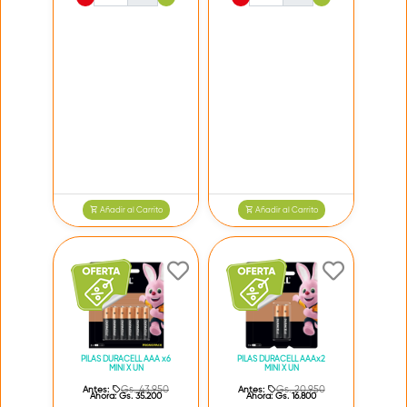
Añadir al Carrito
Añadir al Carrito
PILAS DURACELL AAA x6
PILAS DURACELL AAAx2
MINI X UN
MINI X UN
Gs. 43.950
Gs. 20.950
Antes:
Antes:
Ahora:
Gs. 35.200
Ahora:
Gs. 16.800