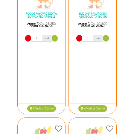
FOCOS RAYOVAC LED 7W
SILICONA P/AUTOS EN
BLANCA RECARGABLE
AEROSOL KIT X 480 GR
Gs. 95.250
Gs. 40.500
Antes:
Antes:
Ahora:
Gs. 66.700
Ahora:
Gs. 28.350
-
Und.
+
-
Und.
+
Añadir al Carrito
Añadir al Carrito