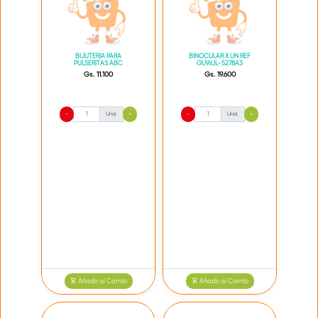
BIJUTERIA PARA
BINOCULAR X UN REF
PULSERITAS ABC
GUWJL-5278A3
Gs. 11.100
Gs. 19.600
-
Und.
+
-
Und.
+
Añadir al Carrito
Añadir al Carrito