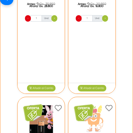
Gs. 35.950
Gs. 20.950
Antes:
Antes:
Ahora:
Gs. 28.800
Ahora:
Gs. 16.800
-
Und.
+
-
Und.
+
Añadir al Carrito
Añadir al Carrito