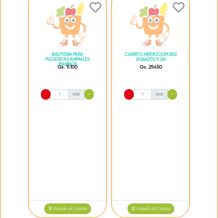
BISUTERIA PARA
CARRITO HIPER ZOOM BIG
PULSERITAS ANIMALES
BQ6620S X UN
MARINOS
Gs. 11.100
Gs. 29.450
-
Und.
+
-
Und.
+
Añadir al Carrito
Añadir al Carrito