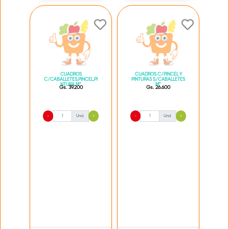
CUADROS
CUADROS C/PINCEL Y
C/CABALLETES,PINCEL,PI
PINTURAS S/CABALLETES
NTURA M*
M*
Gs. 39.200
Gs. 26.600
-
Und.
+
-
Und.
+