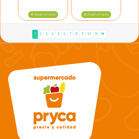
Añadir al Carrito
Añadir al Carrito
1
2
3
4
5
6
7
8
9
10