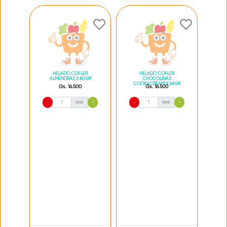
HELADO COFLER
HELADO COFLER
ALMENDRAS X 80GR
CHOCOLINAS
COOK&CREAM X 66GR
Gs. 16.500
Gs. 16.500
-
Und.
+
-
Und.
+