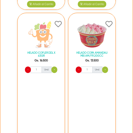
Añadir al Carrito
Añadir al Carrito
HELADO COFLER DDL X
HELADO COPA AMANDAU
63GR
MIX AM/FR 200CC
Gs. 16.500
Gs. 13.500
-
Und.
+
-
Und.
+