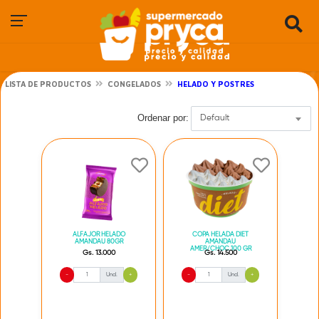
LISTA DE PRODUCTOS
CONGELADOS
HELADO Y POSTRES
Ordenar por:
Default
ALFAJOR HELADO
COPA HELADA DIET
AMANDAU 80GR
AMANDAU
AMER/CHOC.100 GR
Gs. 13.000
Gs. 14.500
-
Und.
+
-
Und.
+