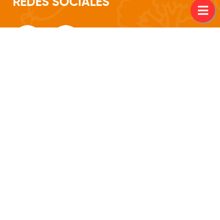
REDES SOCIALES
--- Av. Fdo. de la Mora esq Yvirapyta, Asuncion ---