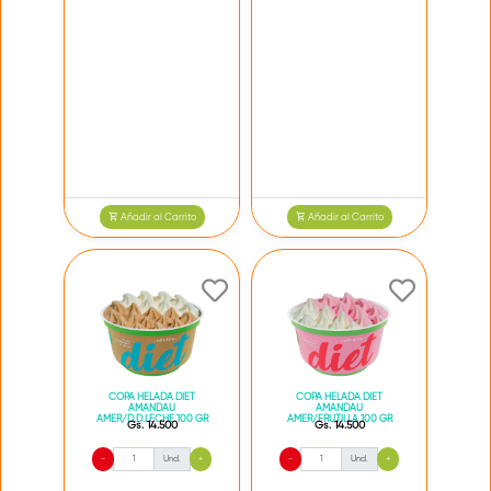
Añadir al Carrito
Añadir al Carrito
COPA HELADA DIET
COPA HELADA DIET
AMANDAU
AMANDAU
AMER/D.D.LECHE 100 GR
AMER/FRUTILLA 100 GR
Gs. 14.500
Gs. 14.500
-
Und.
+
-
Und.
+