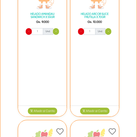
HELADO AMANDAU
HELADO ARCOR SLICE
SANDWICH X 55GR
FRUTILLA X 70GR
Gs. 9.000
Gs. 10.000
-
Und.
+
-
Und.
+
Añadir al Carrito
Añadir al Carrito