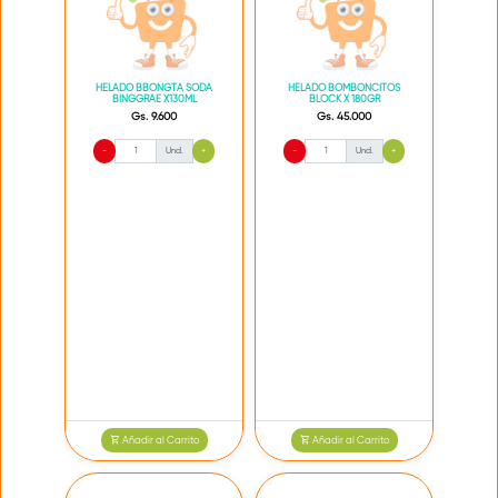
HELADO BBONGTA SODA
HELADO BOMBONCITOS
BINGGRAE X130ML
BLOCK X 180GR
Gs. 9.600
Gs. 45.000
-
Und.
+
-
Und.
+
Añadir al Carrito
Añadir al Carrito