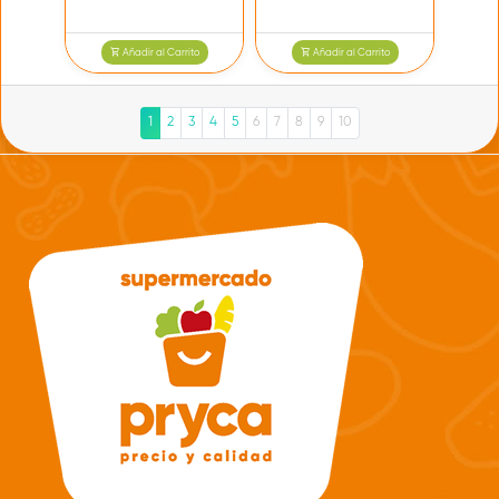
Añadir al Carrito
Añadir al Carrito
1
2
3
4
5
6
7
8
9
10