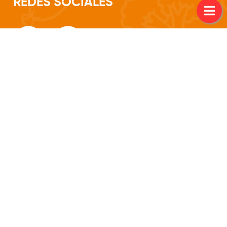
REDES SOCIALES
--- Av. Fdo. de la Mora esq Yvirapyta, Asuncion ---