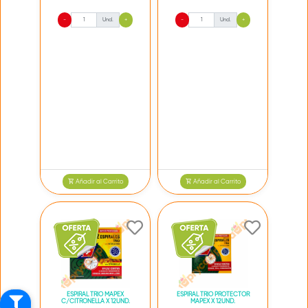
-
Und.
+
-
Und.
+
Añadir al Carrito
Añadir al Carrito
ESPIRAL TRIO MAPEX
ESPIRAL TRIO PROTECTOR
C/CITRONELLA X 12UND.
MAPEX X 12UND.