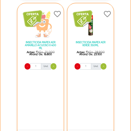
INSECTICIDA MAPEX AER
INSECTICIDA MAPEX AER
AMARILLO ACUOSO X 400
VERDE 350ML.
ML
Gs. 21.000
Gs. 28.900
Antes:
Antes:
Ahora:
Gs. 16.800
Ahora:
Gs. 23.100
-
Und.
+
-
Und.
+