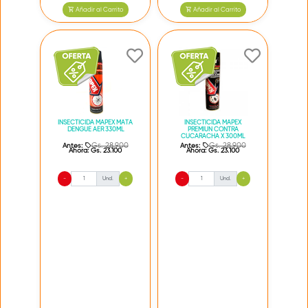
Añadir al Carrito
Añadir al Carrito
INSECTICIDA MAPEX MATA
INSECTICIDA MAPEX
DENGUE AER 330ML
PREMIUN CONTRA
CUCARACHA X 300ML
Gs. 28.900
Gs. 28.900
Antes:
Antes:
Ahora:
Gs. 23.100
Ahora:
Gs. 23.100
-
Und.
+
-
Und.
+