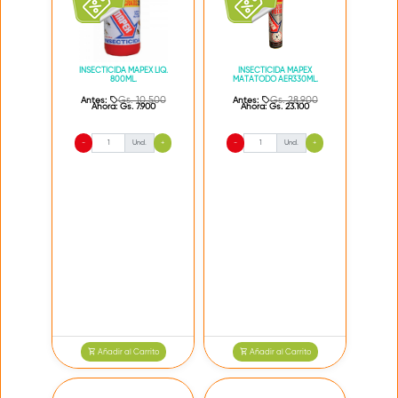
INSECTICIDA MAPEX LIQ.
INSECTICIDA MAPEX
800ML.
MATATODO AER330ML.
Gs. 10.500
Gs. 28.900
Antes:
Antes:
Ahora:
Gs. 7.900
Ahora:
Gs. 23.100
-
Und.
+
-
Und.
+
Añadir al Carrito
Añadir al Carrito