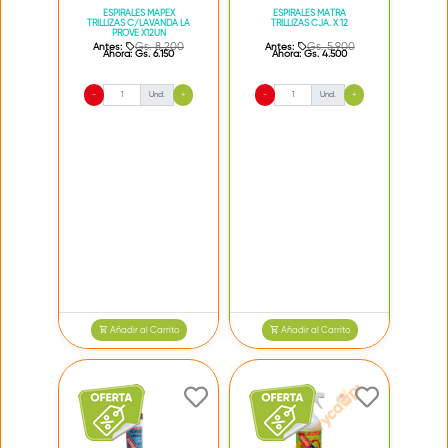
ESPIRALES MAPEX
ESPIRALES MATRA
TRILLIZAS C/LAVANDA LA
TRILLIZAS CJA. X 12
PROVE X12UN
Gs. 8.200
Gs. 5.900
Antes:
Antes:
Ahora:
Gs. 6.150
Ahora:
Gs. 4.500
-
Und.
+
-
Und.
+
Añadir al Carrito
Añadir al Carrito