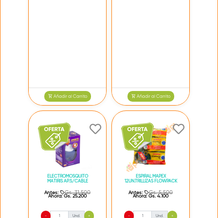
Añadir al Carrito
Añadir al Carrito
ELECTROMOSQUITO
ESPIRAL MAPEX
MATIRIS AP.S/CABLE
12UN.TRILLIZAS FLOWPACK
Gs. 31.500
Gs. 5.500
Antes:
Antes:
Ahora:
Gs. 25.200
Ahora:
Gs. 4.100
-
Und.
+
-
Und.
+