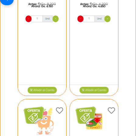
Gs. 8.200
Gs. 6.200
Antes:
Antes:
Ahora:
Gs. 6.150
Ahora:
Gs. 4.650
-
Und.
+
-
Und.
+
Añadir al Carrito
Añadir al Carrito