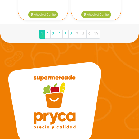
Añadir al Carrito
Añadir al Carrito
1
2
3
4
5
6
7
8
9
10