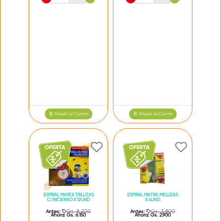
Añadir al Carrito
Añadir al Carrito
ESPIRAL MAPEX TRILLIZAS
ESPIRAL MATRA MELLIZAS
C/INCIENSO X 12UND
X 4UND.
Gs. 8.200
Gs. 3.800
Antes:
Antes:
Ahora:
Gs. 6.150
Ahora:
Gs. 2.900