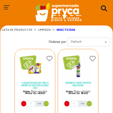
LISTA DE PRODUCTOS
LIMPIEZA
INSECTICIDAS
Ordenar por:
Default
CALENTADOR ELECTRICO
DESINFECTANTE WHITEX
MAPEX 60 NOCHES DOBLE
AER.350ML.
USO
Gs. 64.700
Gs. 23.000
Antes:
Antes:
Ahora:
Gs. 48.500
Ahora:
Gs. 18.400
-
Und.
+
-
Und.
+