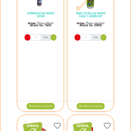
HORMIGUICIDA MAPEX
INSECTICIDA LIQ. MAPEX
120GR
CASA Y JARDIN X1LT
Gs. 9.900
Gs. 18.500
Antes:
Antes:
Ahora:
Gs. 7.500
Ahora:
Gs. 13.900
-
Und.
+
-
Und.
+
Añadir al Carrito
Añadir al Carrito