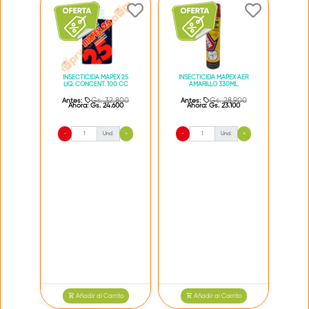
INSECTICIDA MAPEX 25
INSECTICIDA MAPEX AER
LIQ. CONCENT. 100 CC
AMARILLO 330ML.
Gs. 32.800
Gs. 28.900
Antes:
Antes:
Ahora:
Gs. 24.600
Ahora:
Gs. 23.100
-
Und.
+
-
Und.
+
Añadir al Carrito
Añadir al Carrito