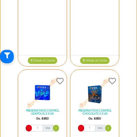
Añadir al Carrito
Añadir al Carrito
PRESERVATIVOS CONTROL
PRESERVATIVOS CONTROL
ADAPTA XL X 3 UN
CHOCOLATE X 3 UN
Gs. 8.850
Gs. 8.850
-
Und.
+
-
Und.
+