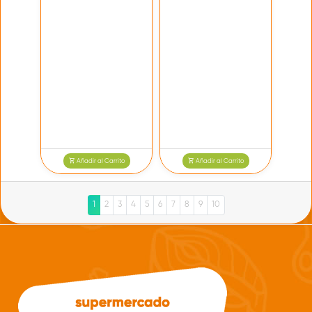
Añadir al Carrito
Añadir al Carrito
1
2
3
4
5
6
7
8
9
10