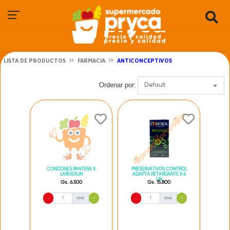
LISTA DE PRODUCTOS
FARMACIA
ANTICONCEPTIVOS
Ordenar por:
Default
CONDONES PANTERA X
PRESERVATIVOS CONTROL
LARGEXUN
ADAPTA RETARDANTE X 6
UN
Gs. 6.500
Gs. 15.800
-
Und.
+
-
Und.
+