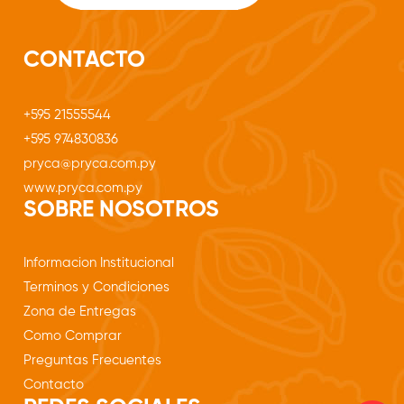
CONTACTO
+595 21555544
+595 974830836
pryca@pryca.com.py
www.pryca.com.py
SOBRE NOSOTROS
Informacion Institucional
Terminos y Condiciones
Zona de Entregas
Como Comprar
Preguntas Frecuentes
Contacto