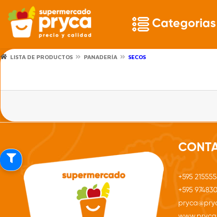
Categorias
LISTA DE PRODUCTOS
PANADERÍA
SECOS
CONT
+595 21555
+595 97483
pryca@pry
www.pryca