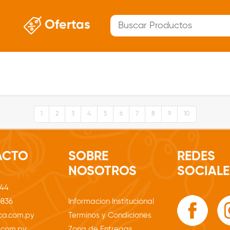
Ofertas
1
2
3
4
5
6
7
8
9
10
ACTO
SOBRE
REDES
NOSOTROS
SOCIALE
544
0836
Informacion Institucional
ca.com.py
Terminos y Condiciones
.com.py
Zona de Entregas