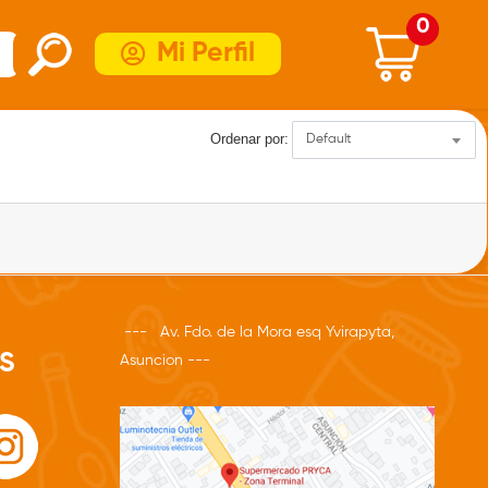
0
Mi Perfil
Ordenar por:
Default
--- Av. Fdo. de la Mora esq Yvirapyta,
S
Asuncion ---