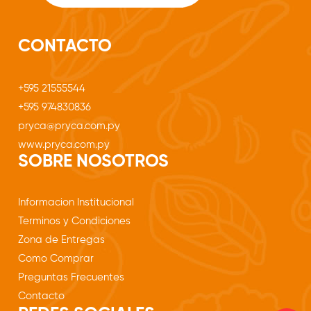
CONTACTO
+595 21555544
+595 974830836
pryca@pryca.com.py
www.pryca.com.py
SOBRE NOSOTROS
Informacion Institucional
Terminos y Condiciones
Zona de Entregas
Como Comprar
Preguntas Frecuentes
Contacto